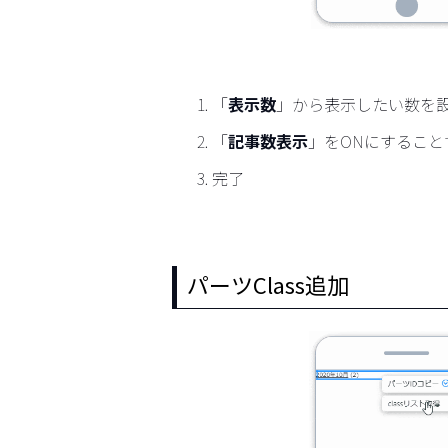
「
表示数
」から表示したい数を設
「
記事数表示
」をONにするこ
完了
パーツClass追加