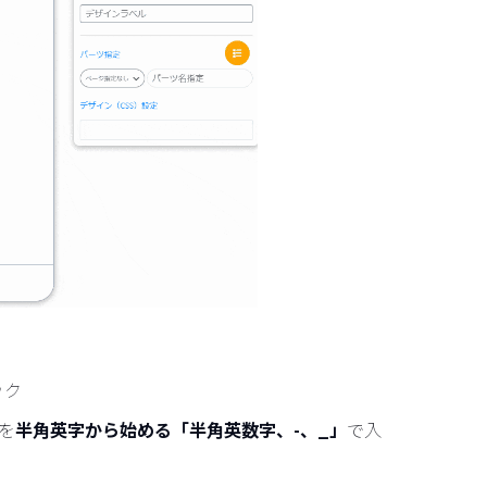
ック
sを
半角英字から始める「半角英数字、-、_」
で入