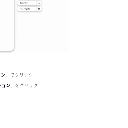
タン
」でクリック
ション
」をクリック